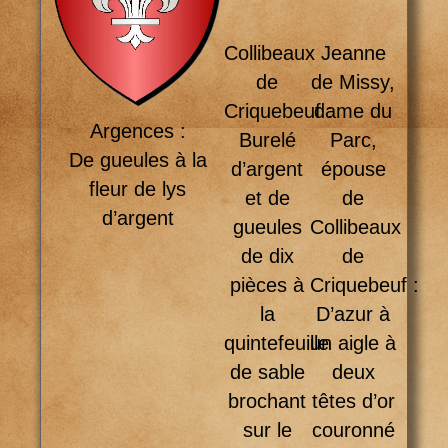
Collibeaux
Jeanne
de
de Missy,
Criquebeuf :
dame du
Argences :
Burelé
Parc,
De gueules à la
d’argent
épouse
fleur de lys
et de
de
d’argent
gueules
Collibeaux
de dix
de
pièces à
Criquebeuf :
la
D’azur à
quintefeuille
un aigle à
de sable
deux
brochant
têtes d’or
sur le
couronné