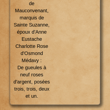
de
Mauconvenant,
marquis de
Sainte Suzanne,
époux d’Anne
Eustache
Charlotte Rose
d’Osmond
Médavy :
De gueules à
neuf roses
d’argent, posées
trois, trois, deux
et un.