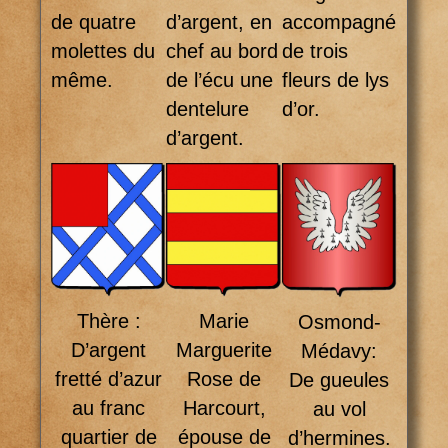
de quatre
d’argent, en
accompagné
molettes du
chef au bord
de trois
même.
de l’écu une
fleurs de lys
dentelure
d’or.
d’argent.
Marie
Thère :
Osmond-
Marguerite
D’argent
Médavy:
Rose de
fretté d’azur
De gueules
Harcourt,
au franc
au vol
épouse de
quartier de
d’hermines.