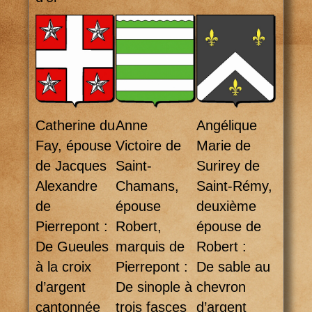
Catherine du
Anne
Angélique
Fay, épouse
Victoire de
Marie de
de Jacques
Saint-
Surirey de
Alexandre
Chamans,
Saint-Rémy,
de
épouse
deuxième
Pierrepont :
Robert,
épouse de
De Gueules
marquis de
Robert :
à la croix
Pierrepont :
De sable au
d’argent
De sinople à
chevron
cantonnée
trois fasces
d’argent