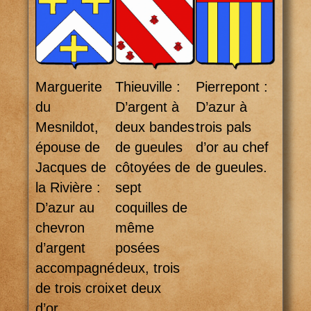
Marguerite
Thieuville :
Pierrepont :
du
D’argent à
D’azur à
Mesnildot,
deux bandes
trois pals
épouse de
de gueules
d’or au chef
Jacques de
côtoyées de
de gueules.
la Rivière :
sept
D’azur au
coquilles de
chevron
même
d’argent
posées
accompagné
deux, trois
de trois croix
et deux
d’or