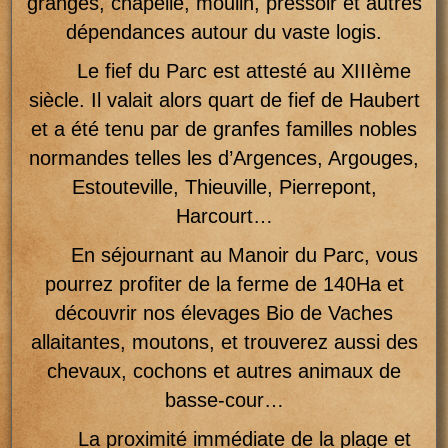
granges, chapelle, moulin, pressoir et autres
dépendances autour du vaste logis.
Le fief du Parc est attesté au XIIIème
siècle. Il valait alors quart de fief de Haubert
et a été tenu par de granfes familles nobles
normandes telles les d’Argences, Argouges,
Estouteville, Thieuville, Pierrepont,
Harcourt…
En séjournant au Manoir du Parc, vous
pourrez profiter de la ferme de 140Ha et
découvrir nos élevages Bio de Vaches
allaitantes, moutons, et trouverez aussi des
chevaux, cochons et autres animaux de
basse-cour…
La proximité immédiate de la plage et