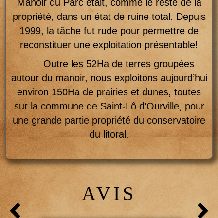
Manoir du Parc était, comme le reste de la
propriété, dans un état de ruine total. Depuis
1999, la tâche fut rude pour permettre de
reconstituer une exploitation présentable!
Outre les 52Ha de terres groupées
autour du manoir, nous exploitons aujourd’hui
environ 150Ha de prairies et dunes, toutes
sur la commune de Saint-Lô d’Ourville, pour
une grande partie propriété du conservatoire
du litoral.
AVIS