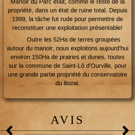
Manoir du Parc était, comme le reste de la
propriété, dans un état de ruine total. Depuis
1999, la tâche fut rude pour permettre de
reconstituer une exploitation présentable!
Outre les 52Ha de terres groupées
autour du manoir, nous exploitons aujourd’hui
environ 150Ha de prairies et dunes, toutes
sur la commune de Saint-Lô d’Ourville, pour
une grande partie propriété du conservatoire
du litoral.
AVIS