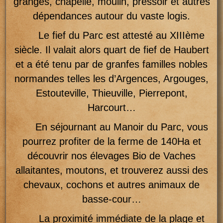
granges, chapelle, moulin, pressoir et autres
dépendances autour du vaste logis.
Le fief du Parc est attesté au XIIIème
siècle. Il valait alors quart de fief de Haubert
et a été tenu par de granfes familles nobles
normandes telles les d’Argences, Argouges,
Estouteville, Thieuville, Pierrepont,
Harcourt…
En séjournant au Manoir du Parc, vous
pourrez profiter de la ferme de 140Ha et
découvrir nos élevages Bio de Vaches
allaitantes, moutons, et trouverez aussi des
chevaux, cochons et autres animaux de
basse-cour…
La proximité immédiate de la plage et